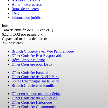
Acceso al Crucero
Horario de cruceros
Rutas de cruceros
FAQ
Información jurídica
Info
Tasa de emisión de CO2 (nivel 1)
62,2 g CO2 por pasajero.km
Capacidad máxima del barco:
247 pasajeros
Brunch Croisière avec Vue Panoramique
Dîner Croisière Éco-Responsable
Réveillon sur la Seine
Dîner Croisière pour Deux
Dîner Croisière Familial
Dîner Croisière de Noël à Paris
Soirée Champagne sur la Seine
Brunch Croisière en Famille
Dîner en Amoureux sur la Seine
Diner Croisière du Nouvel An
Dîner Croisière Historique
Dîner Croisière Gastronomique