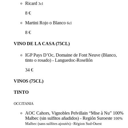
Ricard
3cl
8 €
Martini Rojo o Blanco
6cl
8 €
VINO DE LA CASA (75CL)
IGP Pays D’Oc, Domaine de Font Neuve (Blanco,
tinto o rosado) - Languedoc-Rosellón
34 €
VINOS (75CL)
TINTO
OCCITANIA
AOC Cahors, Vignobles Pelvillain “Mise à Nu” 100%
Malbec (sin sulfitos añadidos) - Región Suroeste
100%
Malbec (sans sulfites ajoutés) - Région Sud-Ouest