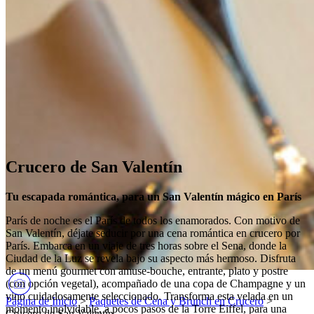
Crucero de San Valentín
Tu escapada romántica, para un San Valentín mágico en París
París de noche es el París de todos los enamorados. Con motivo de
San Valentín, déjate seducir por una cena romántica en crucero por
París. Embarca en un viaje de tres horas sobre el Sena, donde la
Ciudad de la Luz se revela bajo su aspecto más hermoso. Disfruta
de un menú gourmet con amuse-bouche, entrante, plato y postre
(con opción vegetal), acompañado de una copa de Champagne y un
vino cuidadosamente seleccionado. Transforma esta velada en un
Página de Inicio
>
Paquetes de Cena y Brunch en Crucero
>
momento inolvidable, a pocos pasos de la Torre Eiffel, para una
Crucero de San Valentín