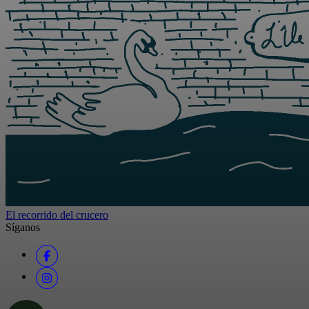
El recorrido del crucero
Síganos