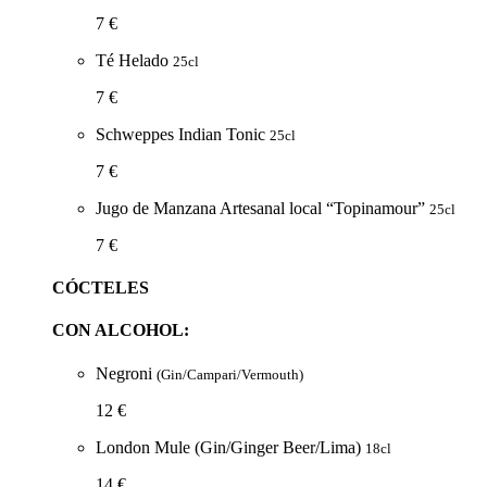
7 €
Té Helado
25cl
7 €
Schweppes Indian Tonic
25cl
7 €
Jugo de Manzana Artesanal local “Topinamour”
25cl
7 €
CÓCTELES
CON ALCOHOL:
Negroni
(Gin/Campari/Vermouth)
12 €
London Mule (Gin/Ginger Beer/Lima)
18cl
14 €