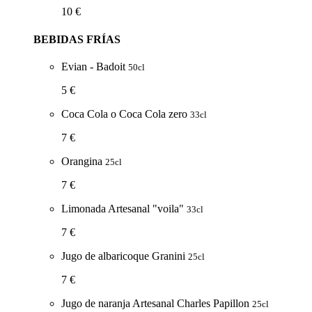
10 €
BEBIDAS FRÍAS
Evian - Badoit
50cl
5 €
Coca Cola o Coca Cola zero
33cl
7 €
Orangina
25cl
7 €
Limonada Artesanal "voila"
33cl
7 €
Jugo de albaricoque Granini
25cl
7 €
Jugo de naranja Artesanal Charles Papillon
25cl