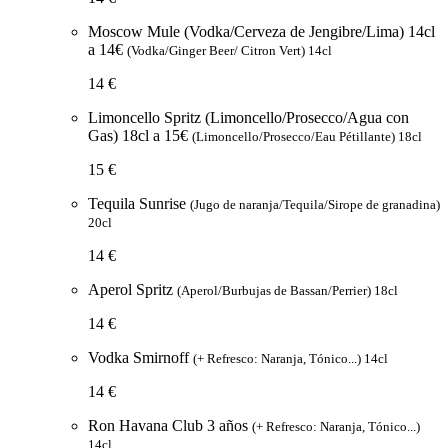
Moscow Mule (Vodka/Cerveza de Jengibre/Lima) 14cl
a 14€
(Vodka/Ginger Beer/ Citron Vert) 14cl
14 €
Limoncello Spritz (Limoncello/Prosecco/Agua con
Gas) 18cl a 15€
(Limoncello/Prosecco/Eau Pétillante) 18cl
15 €
Tequila Sunrise
(Jugo de naranja/Tequila/Sirope de granadina)
20cl
14 €
Aperol Spritz
(Aperol/Burbujas de Bassan/Perrier) 18cl
14 €
Vodka Smirnoff
(+ Refresco: Naranja, Tónico...) 14cl
14 €
Ron Havana Club 3 años
(+ Refresco: Naranja, Tónico...)
14cl