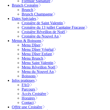
Formule Signature
Brunch Croisière
Brunch
Brunch Champagne
Dates Spéciales
Croisière de Saint Valentin
Croisière du 13 juillet Capitaine Fracasse
Croisière Réveillon de Noël
Croisière du Nouvel An
Menus & Boissons
Menu Dîner
Menu Dîner Végétal
Menu Dîner Enfant
Menu Brunch
Menu Saint Valentin
Menu Réveillon Noël
Menu du Nouvel An
Boissons
Infos pratiques
FAQ
Parcours
Accès Croisière
Horaires
Contact
Offrir une Croisière