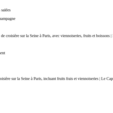
 salées
Champagne
ment