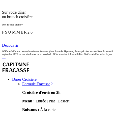
Sur votre dîner
ou brunch croisière
avec le code promo*:
FSUMMER26
Découvrir
*Offre valable sur l’ensemble de nos formules (hors formule Signature, dates spéciales et croisières du samedi
septembre 2026 inclus, du dimanche au vendredi. Offre soumise à disponibilité. Tarifs variables selon le jour e
Dîner Croisière
Formule Fracasse
Croisière d'environ 2h
Menu :
Entrée | Plat | Dessert
Boissons :
À la carte