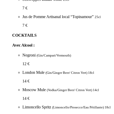
7 €
Jus de Pomme Artisanal local “Topinamour”
25cl
7 €
COCKTAILS
Avec Alcool :
Negroni
(Gin/Campari/Vermouth)
12 €
London Mule
(Gin/Ginger Beer/ Citron Vert) 18cl
14 €
Moscow Mule
(Vodka/Ginger Beer/ Citron Vert) 14cl
14 €
Limoncello Spritz
(Limoncello/Prosecco/Eau Pétillante) 18cl