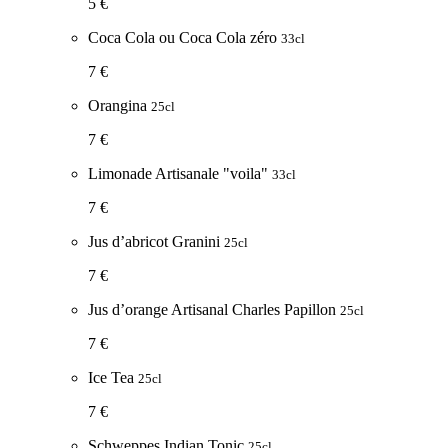
5 €
Coca Cola ou Coca Cola zéro
33cl
7 €
Orangina
25cl
7 €
Limonade Artisanale "voila"
33cl
7 €
Jus d’abricot Granini
25cl
7 €
Jus d’orange Artisanal Charles Papillon
25cl
7 €
Ice Tea
25cl
7 €
Schweppes Indian Tonic
25cl