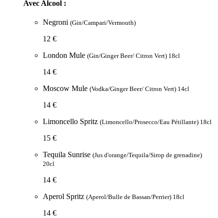
Avec Alcool :
Negroni
(Gin/Campari/Vermouth)
12 €
London Mule
(Gin/Ginger Beer/ Citron Vert) 18cl
14 €
Moscow Mule
(Vodka/Ginger Beer/ Citron Vert) 14cl
14 €
Limoncello Spritz
(Limoncello/Prosecco/Eau Pétillante) 18cl
15 €
Tequila Sunrise
(Jus d'orange/Tequila/Sirop de grenadine)
20cl
14 €
Aperol Spritz
(Aperol/Bulle de Bassan/Perrier) 18cl
14 €