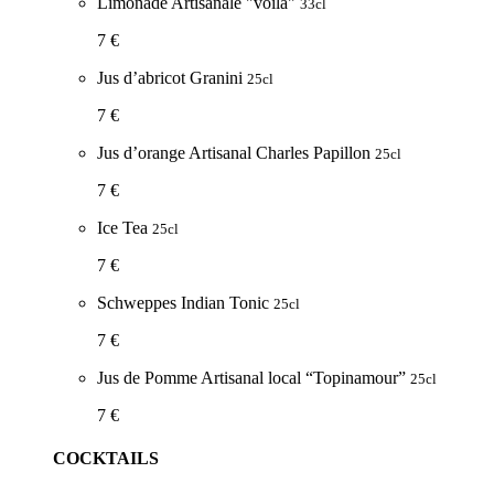
Limonade Artisanale "voila"
33cl
7 €
Jus d’abricot Granini
25cl
7 €
Jus d’orange Artisanal Charles Papillon
25cl
7 €
Ice Tea
25cl
7 €
Schweppes Indian Tonic
25cl
7 €
Jus de Pomme Artisanal local “Topinamour”
25cl
7 €
COCKTAILS