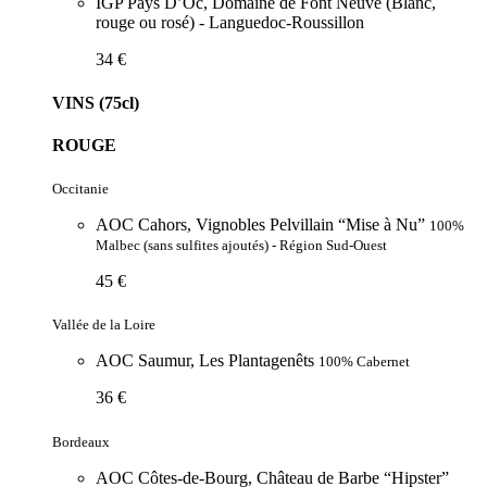
IGP Pays D’Oc, Domaine de Font Neuve (Blanc,
rouge ou rosé) - Languedoc-Roussillon
34 €
VINS (75cl)
ROUGE
Occitanie
AOC Cahors, Vignobles Pelvillain “Mise à Nu”
100%
Malbec (sans sulfites ajoutés) - Région Sud-Ouest
45 €
Vallée de la Loire
AOC Saumur, Les Plantagenêts
100% Cabernet
36 €
Bordeaux
AOC Côtes-de-Bourg, Château de Barbe “Hipster”