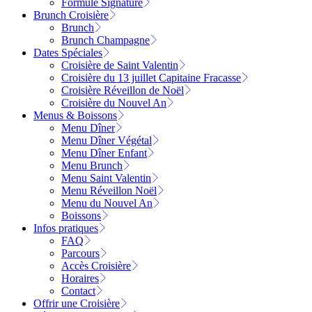
Formule Signature
Brunch Croisière
Brunch
Brunch Champagne
Dates Spéciales
Croisière de Saint Valentin
Croisière du 13 juillet Capitaine Fracasse
Croisière Réveillon de Noël
Croisière du Nouvel An
Menus & Boissons
Menu Dîner
Menu Dîner Végétal
Menu Dîner Enfant
Menu Brunch
Menu Saint Valentin
Menu Réveillon Noël
Menu du Nouvel An
Boissons
Infos pratiques
FAQ
Parcours
Accès Croisière
Horaires
Contact
Offrir une Croisière