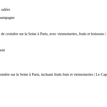
 salées
Champagne
ment