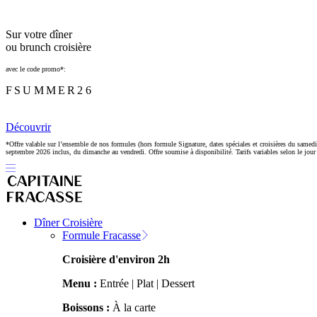
Sur votre dîner
ou brunch croisière
avec le code promo*:
FSUMMER26
Découvrir
*Offre valable sur l’ensemble de nos formules (hors formule Signature, dates spéciales et croisières du samedi
septembre 2026 inclus, du dimanche au vendredi. Offre soumise à disponibilité. Tarifs variables selon le jour e
Dîner Croisière
Formule Fracasse
Croisière d'environ 2h
Menu :
Entrée | Plat | Dessert
Boissons :
À la carte