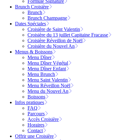
Formule Signature
Brunch Croisière
Brunch
Brunch Champagne
Dates Spéciales
Croisière de Saint Valentin
Croisière du 13 juillet Capitaine Fracasse
Croisière Réveillon de Noël
Croisière du Nouvel An
Menus & Boissons
Menu Dîner
Menu Dîner Végétal
Menu Dîner Enfant
Menu Brunch
Menu Saint Valentin
Menu Réveillon Noël
Menu du Nouvel An
Boissons
Infos pratiques
FAQ
Parcours
Accès Croisière
Horaires
Contact
Offrir une Croisière