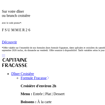
Sur votre dîner
ou brunch croisière
avec le code promo*:
FSUMMER26
Découvrir
*Offre valable sur l’ensemble de nos formules (hors formule Signature, dates spéciales et croisières du samedi
septembre 2026 inclus, du dimanche au vendredi. Offre soumise à disponibilité. Tarifs variables selon le jour e
Dîner Croisière
Formule Fracasse
Croisière d'environ 2h
Menu :
Entrée | Plat | Dessert
Boissons :
À la carte