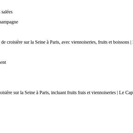
 salées
Champagne
ment