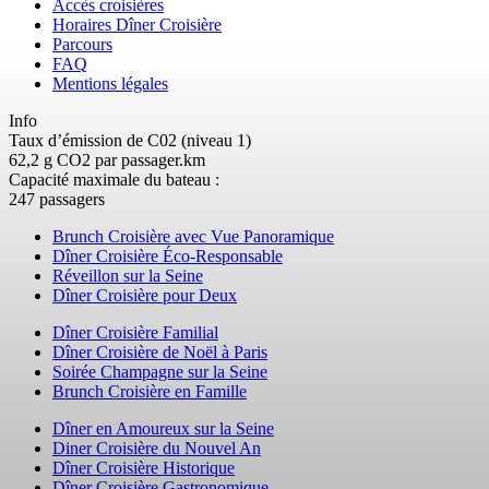
Accès croisières
Horaires Dîner Croisière
Parcours
FAQ
Mentions légales
Info
Taux d’émission de C02 (niveau 1)
62,2 g CO2 par passager.km
Capacité maximale du bateau :
247 passagers
Brunch Croisière avec Vue Panoramique
Dîner Croisière Éco-Responsable
Réveillon sur la Seine
Dîner Croisière pour Deux
Dîner Croisière Familial
Dîner Croisière de Noël à Paris
Soirée Champagne sur la Seine
Brunch Croisière en Famille
Dîner en Amoureux sur la Seine
Diner Croisière du Nouvel An
Dîner Croisière Historique
Dîner Croisière Gastronomique