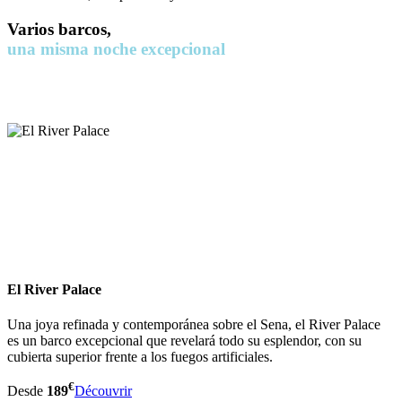
Varios barcos,
una misma noche excepcional
La Fiesta Nacional francesa también se vive a bordo de los otros
barcos del grupo Esprit Seine.
El River Palace
Una joya refinada y contemporánea sobre el Sena, el River Palace
es un barco excepcional que revelará todo su esplendor, con su
cubierta superior frente a los fuegos artificiales.
€
Desde
189
Découvrir