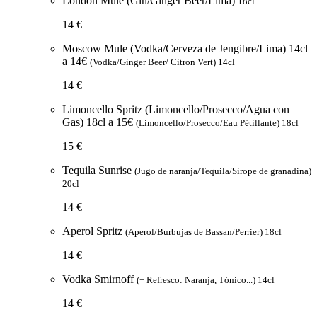
London Mule (Gin/Ginger Beer/Lima)
18cl
14 €
Moscow Mule (Vodka/Cerveza de Jengibre/Lima) 14cl
a 14€
(Vodka/Ginger Beer/ Citron Vert) 14cl
14 €
Limoncello Spritz (Limoncello/Prosecco/Agua con
Gas) 18cl a 15€
(Limoncello/Prosecco/Eau Pétillante) 18cl
15 €
Tequila Sunrise
(Jugo de naranja/Tequila/Sirope de granadina)
20cl
14 €
Aperol Spritz
(Aperol/Burbujas de Bassan/Perrier) 18cl
14 €
Vodka Smirnoff
(+ Refresco: Naranja, Tónico...) 14cl
14 €