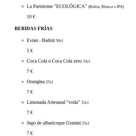
La Parisienne "ECOLÓGICA"
(Rubia, Blanca o IPA)
10 €
BEBIDAS FRÍAS
Evian - Badoit
50cl
5 €
Coca Cola o Coca Cola zero
33cl
7 €
Orangina
25cl
7 €
Limonada Artesanal "voila"
33cl
7 €
Jugo de albaricoque Granini
25cl
7 €