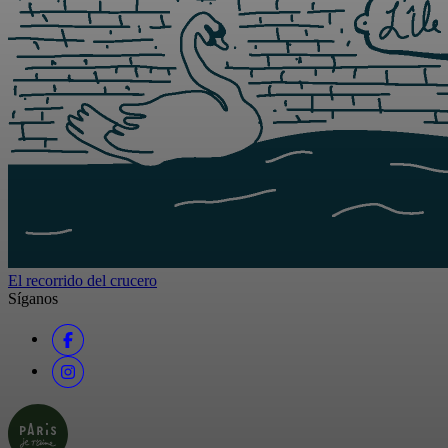
El recorrido del crucero
Síganos