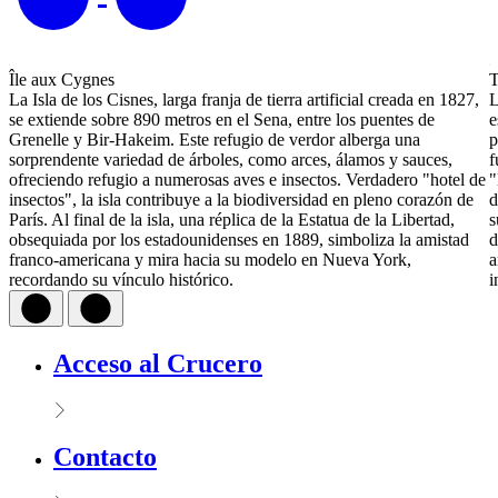
Île aux Cygnes
T
La Isla de los Cisnes, larga franja de tierra artificial creada en 1827,
L
se extiende sobre 890 metros en el Sena, entre los puentes de
e
Grenelle y Bir-Hakeim. Este refugio de verdor alberga una
p
sorprendente variedad de árboles, como arces, álamos y sauces,
f
ofreciendo refugio a numerosas aves e insectos. Verdadero "hotel de
"
insectos", la isla contribuye a la biodiversidad en pleno corazón de
d
París. Al final de la isla, una réplica de la Estatua de la Libertad,
s
obsequiada por los estadounidenses en 1889, simboliza la amistad
d
franco-americana y mira hacia su modelo en Nueva York,
a
recordando su vínculo histórico.
i
Acceso al Crucero
Contacto