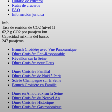
Horario de cruceros
Rutas de cruceros
FAQ
Información jurídica
Info
Tasa de emisión de CO2 (nivel 1)
62,2 g CO2 por pasajero.km
Capacidad máxima del barco:
247 pasajeros
Brunch Croisière avec Vue Panoramique
Dîner Croisière Éco-Responsable
Réveillon sur la Seine
Dîner Croisière pour Deux
Dîner Croisière Familial
Dîner Croisière de Noël à Paris
Soirée Champagne sur la Seine
Brunch Croisière en Famille
Dîner en Amoureux sur la Seine
Diner Croisière du Nouvel An
Dîner Croisière Historique
Dîner Croisière Gastronomique