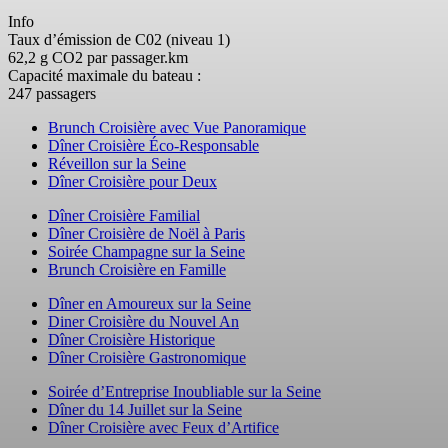
Info
Taux d’émission de C02 (niveau 1)
62,2 g CO2 par passager.km
Capacité maximale du bateau :
247 passagers
Brunch Croisière avec Vue Panoramique
Dîner Croisière Éco-Responsable
Réveillon sur la Seine
Dîner Croisière pour Deux
Dîner Croisière Familial
Dîner Croisière de Noël à Paris
Soirée Champagne sur la Seine
Brunch Croisière en Famille
Dîner en Amoureux sur la Seine
Diner Croisière du Nouvel An
Dîner Croisière Historique
Dîner Croisière Gastronomique
Soirée d’Entreprise Inoubliable sur la Seine
Dîner du 14 Juillet sur la Seine
Dîner Croisière avec Feux d’Artifice