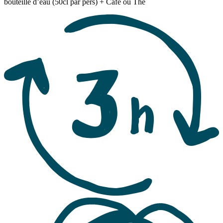
bouteille d’eau (50cl par pers) + Café ou Thé