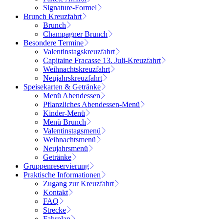
Signature-Formel
Brunch Kreuzfahrt
Brunch
Champagner Brunch
Besondere Termine
Valentinstagskreuzfahrt
Capitaine Fracasse 13. Juli-Kreuzfahrt
Weihnachtskreuzfahrt
Neujahrskreuzfahrt
Speisekarten & Getränke
Menü Abendessen
Pflanzliches Abendessen-Menü
Kinder-Menü
Menü Brunch
Valentinstagsmenü
Weihnachtsmenü
Neujahrsmenü
Getränke
Gruppenreservierung
Praktische Informationen
Zugang zur Kreuzfahrt
Kontakt
FAQ
Strecke
Fahrplan