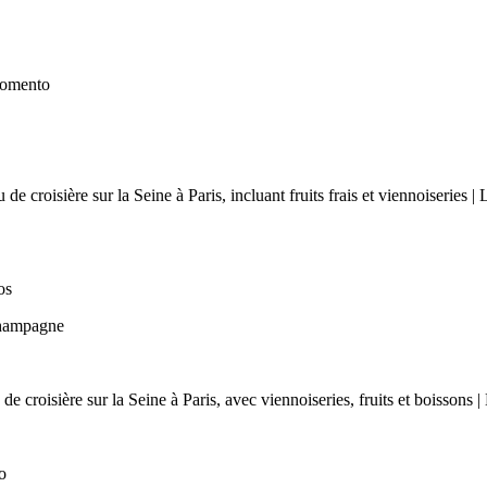
momento
os
Champagne
o