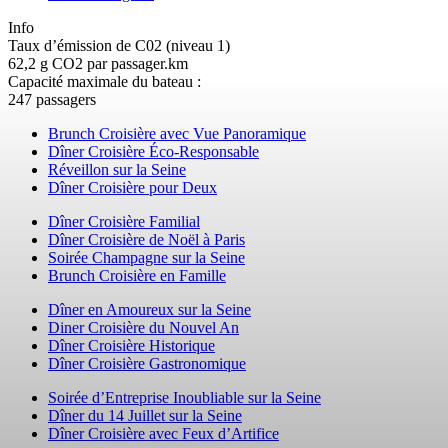
Info
Taux d’émission de C02 (niveau 1)
62,2 g CO2 par passager.km
Capacité maximale du bateau :
247 passagers
Brunch Croisière avec Vue Panoramique
Dîner Croisière Éco-Responsable
Réveillon sur la Seine
Dîner Croisière pour Deux
Dîner Croisière Familial
Dîner Croisière de Noël à Paris
Soirée Champagne sur la Seine
Brunch Croisière en Famille
Dîner en Amoureux sur la Seine
Diner Croisière du Nouvel An
Dîner Croisière Historique
Dîner Croisière Gastronomique
Soirée d’Entreprise Inoubliable sur la Seine
Dîner du 14 Juillet sur la Seine
Dîner Croisière avec Feux d’Artifice