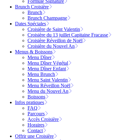
Formule Signature
Brunch Croisière
Brunch
Brunch Champagne
Dates Spéciales
Croisière de Saint Valentin
Croisière du 13 juillet Capitaine Fracasse
Croisière Réveillon de Noël
Croisière du Nouvel An
Menus & Boissons
Menu Dîner
Menu Dîner Végétal
Menu Dîner Enfant
Menu Brunch
Menu Saint Valentin
Menu Réveillon Noël
Menu du Nouvel An
Boissons
Infos pratiques
FAQ
Parcours
Accès Croisière
Horaires
Contact
Offrir une Croisière