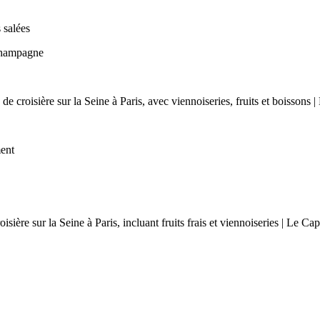
 salées
Champagne
ment