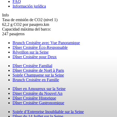
FAQ
Información jurídica
Info
Tasa de emisión de CO2 (nivel 1)
62,2 g CO2 por pasajero.km
Capacidad máxima del barco:
247 pasajeros
Brunch Croisière avec Vue Panoramique
Dîner Croisière Éco-Responsable
Réveillon sur la Seine
Dîner Croisière pour Deux
Dîner Croisière Familial
Dîner Croisière de Noël à Paris
Soirée Champagne sur la Seine
Brunch Croisière en Famille
Dîner en Amoureux sur la Seine
Diner Croisière du Nouvel An
Dîner Croisière Historique
Dîner Croisière Gastronomique
Soirée d’Entreprise Inoubliable sur la Seine
Dîner du 14 Juillet sur la Seine