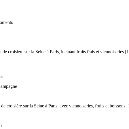
momento
os
Champagne
o