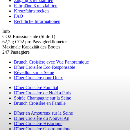
Zugang Kreuzfahrten
Fahrpläne Kreuzfahrten
Kreuzfahrtstrecken
FAQ
Rechtliche Informationen
Info
CO2-Emissionsrate (Stufe 1)
62,2 g CO2 pro Passagierkilometer
Maximale Kapazität des Bootes:
247 Passagiere
Brunch Croisière avec Vue Panoramique
Dîner Croisière Éco-Responsable
Réveillon sur la Seine
Dîner Croisière pour Deux
Dîner Croisière Familial
Dîner Croisière de Noël à Paris
Soirée Champagne sur la Seine
Brunch Croisière en Famille
Dîner en Amoureux sur la Seine
Diner Croisière du Nouvel An
Dîner Croisière Historique
Dîner Croisière Gastronomique