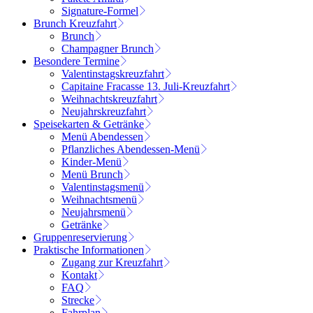
Signature-Formel
Brunch Kreuzfahrt
Brunch
Champagner Brunch
Besondere Termine
Valentinstagskreuzfahrt
Capitaine Fracasse 13. Juli-Kreuzfahrt
Weihnachtskreuzfahrt
Neujahrskreuzfahrt
Speisekarten & Getränke
Menü Abendessen
Pflanzliches Abendessen-Menü
Kinder-Menü
Menü Brunch
Valentinstagsmenü
Weihnachtsmenü
Neujahrsmenü
Getränke
Gruppenreservierung
Praktische Informationen
Zugang zur Kreuzfahrt
Kontakt
FAQ
Strecke
Fahrplan